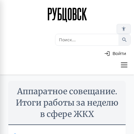
РУБЦОВСК
Перейти
к
основному
accessibility_new
содержанию
search
Войти
Основная
навигация
Skip
Аппаратное совещание.
to
main
Итоги работы за неделю
content
в сфере ЖКХ