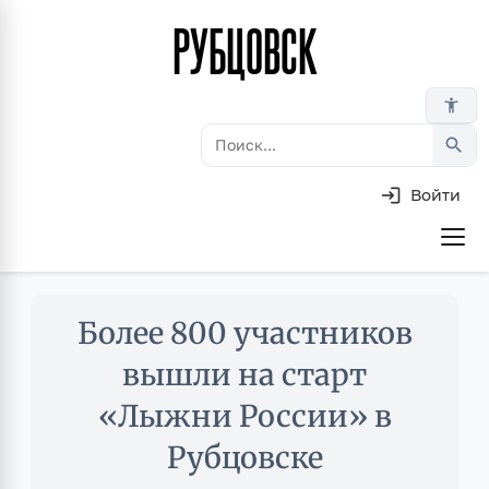
РУБЦОВСК
Перейти
к
основному
accessibility_new
содержанию
search
Войти
Основная
навигация
Skip
Более 800 участников
to
main
вышли на старт
content
«Лыжни России» в
Рубцовске