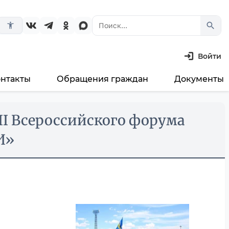
search
accessibility_new
Войти
онтакты
Обращения граждан
Документы
III Всероссийского форума
И»