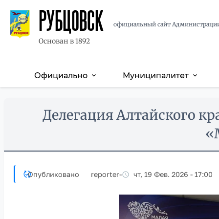
РУБЦОВСК
официальный сайт Администраци
Основан в 1892
Официально
Муниципалитет
expand_more
expand_more
Основная
навигация
Перейти
Skip
Делегация Алтайского кра
к
to
основному
main
«
содержанию
content
Опубликовано
reporter
-
чт, 19 Фев. 2026 - 17:00