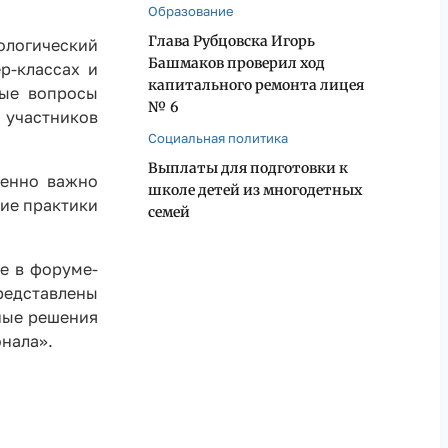
Образование
Глава Рубцовска Игорь
ологический
Башмаков проверил ход
р-классах и
капитального ремонта лицея
ные вопросы
№ 6
 участников
Социальная политика
Выплаты для подготовки к
бенно важно
школе детей из многодетных
шие практики
семей
е в форуме-
едставлены
ные решения
нала».