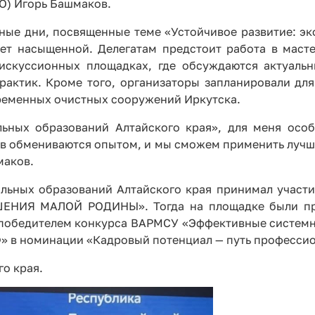
О) Игорь Башмаков.
ьные дни, посвященные теме «Устойчивое развитие: эк
ет насыщенной. Делегатам предстоит работа в масте
дискуссионных площадках, где обсуждаются актуаль
рактик. Кроме того, организаторы запланировали для
временных очистных сооружений Иркутска.
льных образований Алтайского края», для меня осо
онов обмениваются опытом, и мы сможем применить луч
маков.
альных образований Алтайского края принимал участи
ШЕНИЯ МАЛОЙ РОДИНЫ». Тогда на площадке были пр
л победителем конкурса ВАРМСУ «Эффективные систем
» в номинации «Кадровый потенциал — путь профессио
о края.