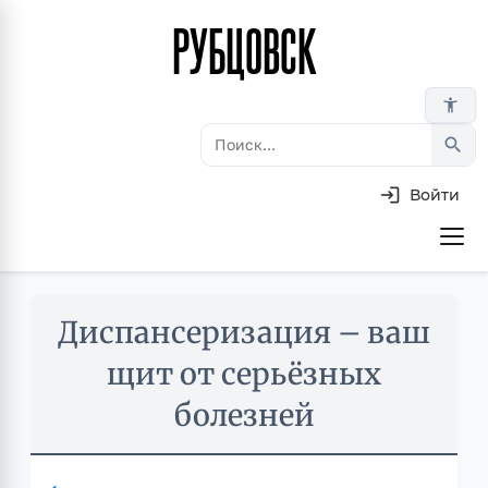
РУБЦОВСК
Перейти
к
основному
accessibility_new
содержанию
search
Войти
Основная
навигация
Skip
Диспансеризация – ваш
to
main
щит от серьёзных
content
болезней