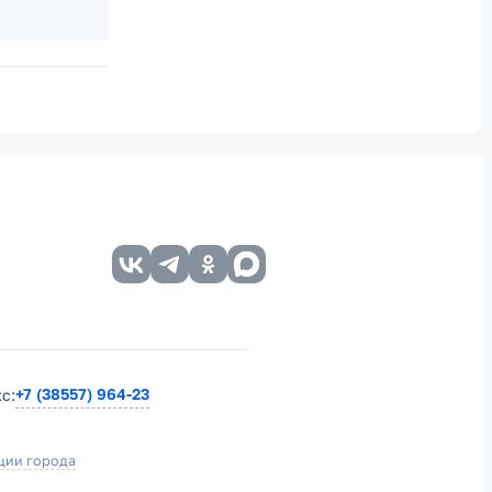
+7 (38557) 964-23
кс:
ции города