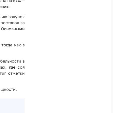
она на 57% —
гизию.
нию закупок
 поставок за
н. Основными
 тогда как в
бельности в
ах, где соя
тиг отметки
ощности.