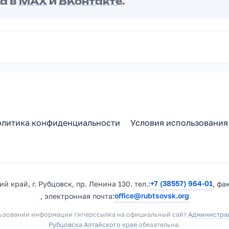
а в
MAX
и
ВКонтакте
.
литика конфиденциальности
Условия использования
+7 (38557) 964-01
й край, г. Рубцовск, пр. Ленина 130. тел.:
, фа
office@rubtsovsk.org
, электронная почта:
ьзовании информации гиперссылка на официальный сайт
Администра
Рубцовска Алтайского края
обязательна.