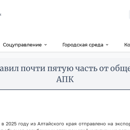
и
Соцуправление
Городская среда
К
expand_more
expand_more
тавил почти пятую часть от об
АПК
 2025 году из Алтайского края отправлено на экспор