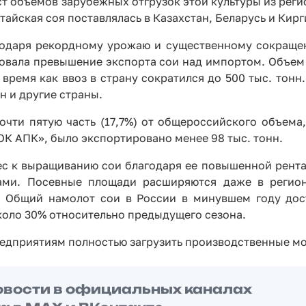
ст объемов зарубежных отгрузок этой культуры из реги
Алтайская соя поставлялась в Казахстан, Беларусь и Кир
годаря рекордному урожаю и существенному сокраще
ровала превышение экспорта сои над импортом. Объем
о время как ввоз в страну сократился до 500 тыс. тон
н и другие страны.
очти пятую часть (17,7%) от общероссийского объема,
ОК АПК», было экспортировано менее 98 тыс. тонн.
с к выращиванию сои благодаря ее повышенной рента
ами. Посевные площади расширяются даже в регион
. Общий намолот сои в России в минувшем году дос
коло 30% относительно предыдущего сезона.
едприятиям полностью загрузить производственные м
овости в официальных каналах