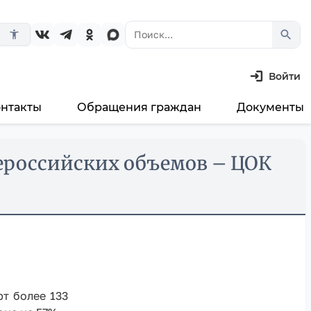
search
accessibility_new
Войти
онтакты
Обращения граждан
Документы
щероссийских объемов – ЦОК
т более 133