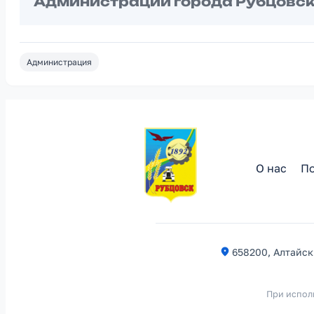
Администрации города Рубцовск
Администрация
О нас
По
658200, Алтайски
При испол