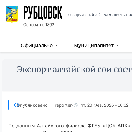
РУБЦОВСК
официальный сайт Администраци
Основан в 1892
Официально
Муниципалитет
expand_more
expand_more
Основная
навигация
Перейти
Skip
Экспорт алтайской сои сос
к
to
основному
main
содержанию
content
Опубликовано
reporter
-
пт, 20 Фев. 2026 - 10:32
По данным Алтайского филиала ФГБУ «ЦОК АПК», в