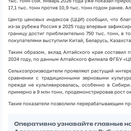
тыс. тонн сои. Январь 2026 года уже показал приро
17,1 тыс. тонн против 10,9 тыс. тонн годом ранее. 
Центр ценовых индексов (ЦЦИ) сообщил, что бла
из-за рубежа Россия в 2025 году впервые зафикси
границу достиг приблизительно 750 тыс. тонн, в т
покупателями выступили Китай, Беларусь, Казахста
Таким образом, вклад Алтайского края составил п
2024 году, по данным Алтайского филиала ФГБУ «Ц
Сельхозпроизводители проявляют растущий интере
сравнении с традиционными зерновыми культур
прежде не культивировалась, особенно в Сибири
примерно в 9 млн тонн, продемонстрировав рост о
Такие показатели позволили перерабатывающим пр
Оперативно узнавайте главные н