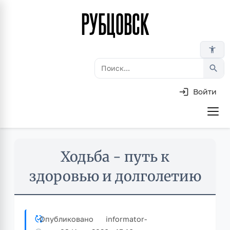
РУБЦОВСК
Перейти
к
основному
accessibility_new
содержанию
search
Войти
Основная
навигация
Skip
Ходьба - путь к
to
main
здоровью и долголетию
content
Опубликовано
informator
-