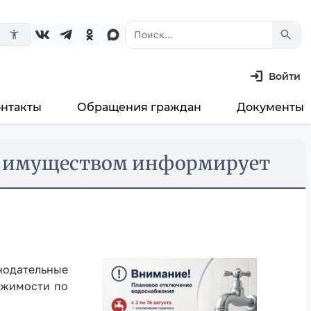
search
accessibility_new
Войти
онтакты
Обращения граждан
Документы
ю имуществом информирует
онодательные
ижимости по