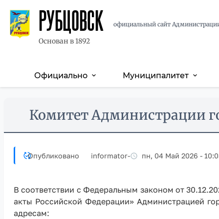
РУБЦОВСК
официальный сайт Администраци
Основан в 1892
Официально
Муниципалитет
expand_more
expand_more
Основная
навигация
Перейти
Skip
Комитет Администрации г
к
to
основному
main
содержанию
content
Опубликовано
informator
-
пн, 04 Май 2026 - 10:0
В соответствии с Федеральным законом от 30.12.2
акты Российской Федерации» Администрацией го
адресам: