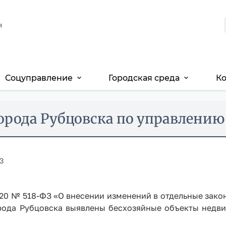
и
Соцуправление
Городская среда
К
expand_more
expand_more
орода Рубцовска по управлени
3
020 № 518-ФЗ «О внесении изменений в отдельные зак
рода Рубцовска выявлены бесхозяйные объекты недв