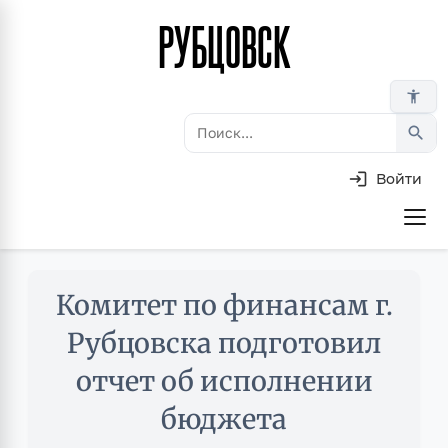
РУБЦОВСК
Перейти
к
основному
accessibility_new
содержанию
search
Войти
Основная
навигация
Skip
Комитет по финансам г.
to
main
Рубцовска подготовил
content
отчет об исполнении
бюджета