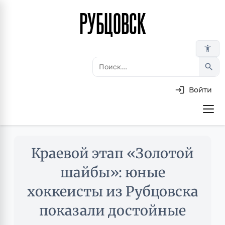
РУБЦОВСК
Перейти
к
основному
accessibility_new
содержанию
search
Войти
Основная
навигация
Skip
Краевой этап «Золотой
to
main
шайбы»: юные
content
хоккеисты из Рубцовска
показали достойные