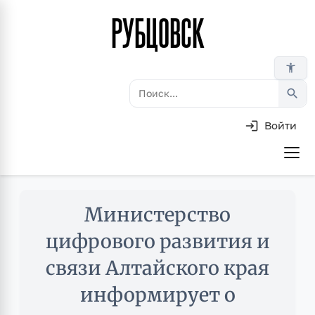
РУБЦОВСК
Перейти
к
основному
accessibility_new
содержанию
search
Войти
Основная
навигация
Skip
Министерство
to
main
цифрового развития и
content
связи Алтайского края
информирует о