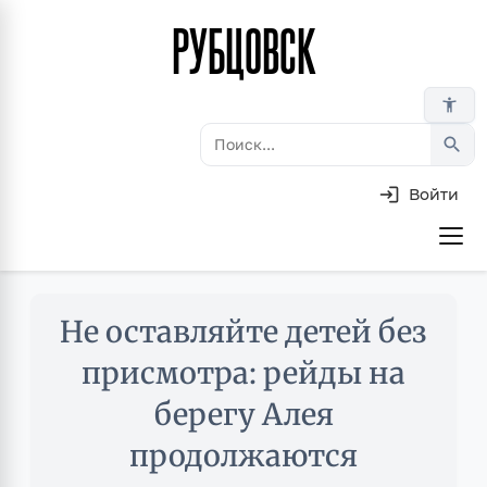
РУБЦОВСК
Перейти
к
основному
accessibility_new
содержанию
search
Войти
Основная
навигация
Skip
Не оставляйте детей без
to
main
присмотра: рейды на
content
берегу Алея
продолжаются