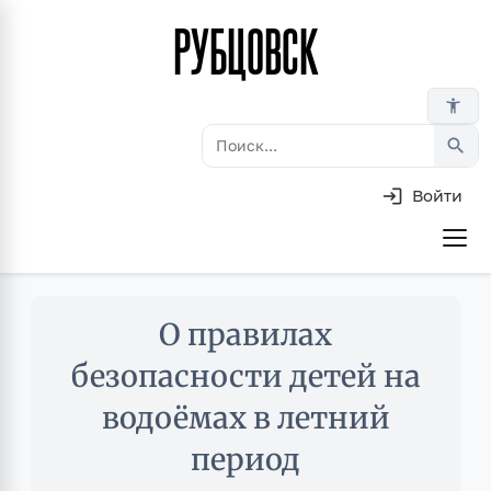
РУБЦОВСК
Перейти
к
основному
accessibility_new
содержанию
search
Войти
Основная
навигация
Skip
О правилах
to
main
безопасности детей на
content
водоёмах в летний
период