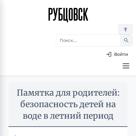
РУБЦОВСК
Перейти
к
основному
accessibility_new
содержанию
search
Войти
Основная
навигация
Skip
Памятка для родителей:
to
main
безопасность детей на
content
воде в летний период