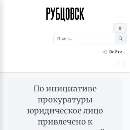
РУБЦОВСК
Перейти
к
основному
accessibility_new
содержанию
search
Войти
Основная
навигация
Skip
По инициативе
to
main
прокуратуры
content
юридическое лицо
привлечено к