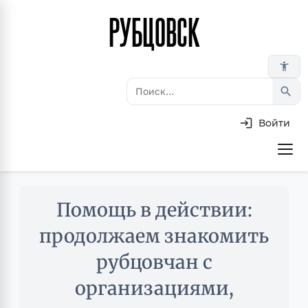
РУБЦОВСК
Перейти
к
основному
accessibility_new
содержанию
search
Войти
Основная
навигация
Skip
Помощь в действии:
to
main
продолжаем знакомить
content
рубцовчан с
организациями,