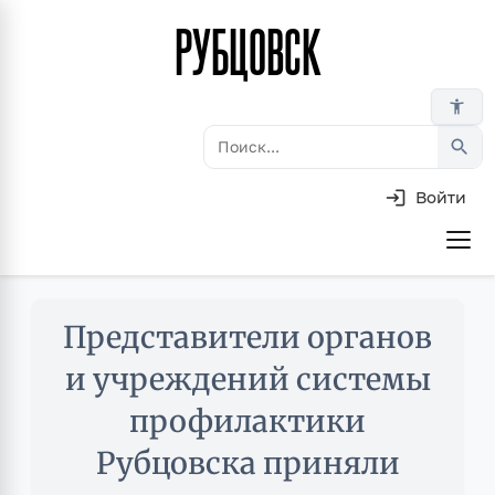
РУБЦОВСК
Перейти
к
основному
accessibility_new
содержанию
search
Войти
Основная
навигация
Skip
Представители органов
to
main
и учреждений системы
content
профилактики
Рубцовска приняли