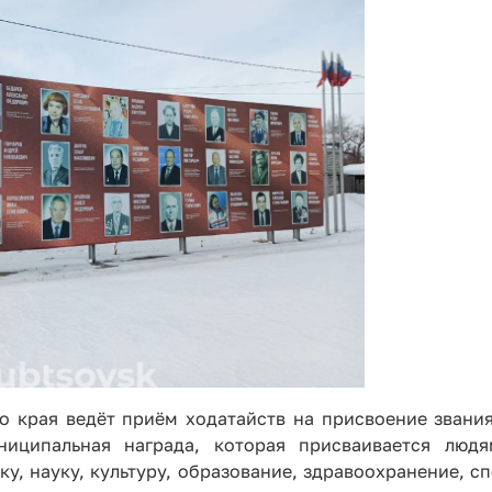
о края ведёт приём ходатайств на присвоение звани
иципальная награда, которая присваивается люд
у, науку, культуру, образование, здравоохранение, сп