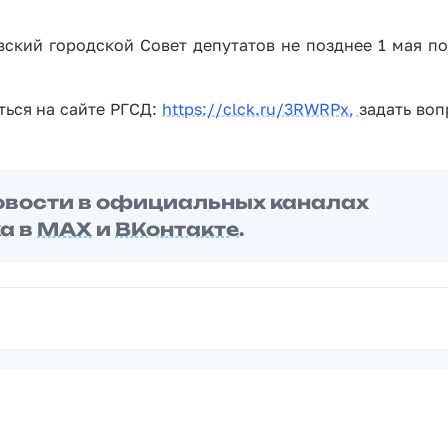
ский городской Совет депутатов не позднее 1 мая по 
ься на сайте РГСД:
https://clck.ru/3RWRPx,
задать во
овости в официальных каналах
а в
MAX
и
ВКонтакте
.