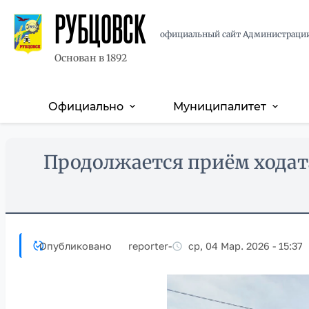
РУБЦОВСК
официальный сайт Администраци
Основан в 1892
Официально
Муниципалитет
expand_more
expand_more
Основная
навигация
Перейти
Skip
Продолжается приём ходат
к
to
основному
main
содержанию
content
Опубликовано
reporter
-
ср, 04 Мар. 2026 - 15:37