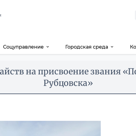
и
Соцуправление
Городская среда
К
expand_more
expand_more
айств на присвоение звания «
Рубцовска»