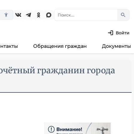
search
accessibility_new
Войти
онтакты
Обращения граждан
Документы
Почётный гражданин города