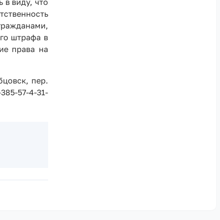
 в виду, что
ственность
гражданами,
ого штрафа в
ие права на
цовск, пер.
385-57-4-31-