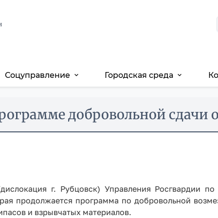
и
Соцуправление
Городская среда
К
expand_more
expand_more
рограмме добровольной сдачи о
дислокация г. Рубцовск) Управления Росгвардии по
края продолжается программа по добровольной возме
ипасов и взрывчатых материалов.