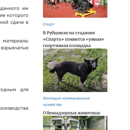
еданного им
ние которого
ной сдаче в
Спорт
В Рубцовске на стадионе
«Спарта» появится «умная»
 материалы
спортивная площадка
 взрывчатые
годным для
Жилищно-коммунальное
хозяйство
роизводства
О безнадзорных животных