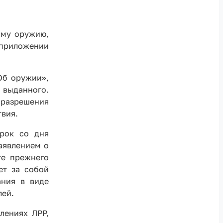
ому оружию,
 приложении
Об оружии»,
выданного.
 разрешения
твия.
срок со дня
аявлением о
те прежнего
ет за собой
ания в виде
лей.
лениях ЛРР,