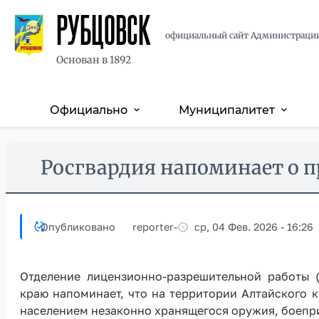
РУБЦОВСК
официальный сайт Администраци
Основан в 1892
Официально
Муниципалитет
expand_more
expand_more
Основная
навигация
Перейти
Skip
Росгвардия напоминает о п
к
to
основному
main
содержанию
content
Опубликовано
reporter
-
ср, 04 Фев. 2026 - 16:26
Отделение лицензионно-разрешительной работы (
краю напоминает, что на территории Алтайского 
населением незаконно хранящегося оружия, боепр