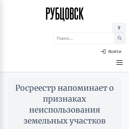
РУБЦОВСК
Перейти
к
основному
accessibility_new
содержанию
search
Войти
Основная
навигация
Skip
Росреестр напоминает о
to
main
признаках
content
неиспользования
земельных участков