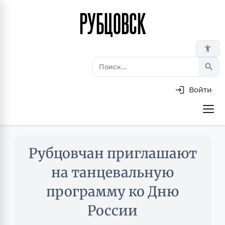
РУБЦОВСК
Перейти
к
основному
accessibility_new
содержанию
search
Войти
Основная
навигация
Skip
Рубцовчан приглашают
to
main
на танцевальную
content
программу ко Дню
России