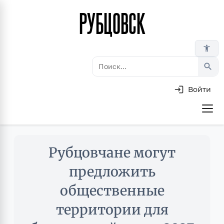
РУБЦОВСК
Перейти
к
основному
accessibility_new
содержанию
search
Войти
Основная
навигация
Skip
Рубцовчане могут
to
main
предложить
content
общественные
территории для