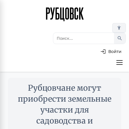
РУБЦОВСК
Перейти
к
основному
accessibility_new
содержанию
search
Войти
Основная
навигация
Skip
Рубцовчане могут
to
main
приобрести земельные
content
участки для
садоводства и