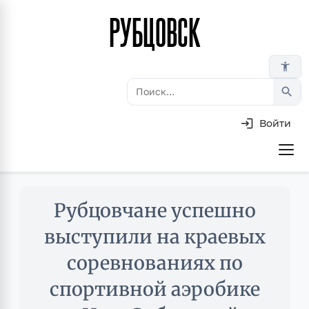
РУБЦОВСК
Перейти
к
основному
accessibility_new
содержанию
search
Войти
Основная
навигация
Skip
Рубцовчане успешно
to
main
выступили на краевых
content
соревнованиях по
спортивной аэробике