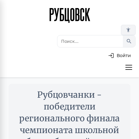
РУБЦОВСК
Перейти
к
основному
accessibility_new
содержанию
search
Войти
Основная
навигация
Skip
Рубцовчанки -
to
main
победители
content
регионального финала
чемпионата школьной