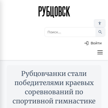
РУБЦОВСК
Перейти
к
основному
accessibility_new
содержанию
search
Войти
Основная
навигация
Skip
Рубцовчанки стали
to
main
победителями краевых
content
соревнований по
спортивной гимнастике