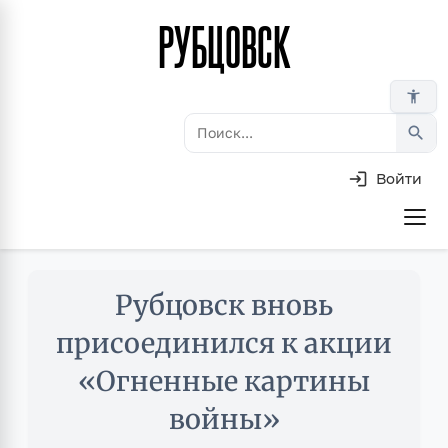
РУБЦОВСК
Перейти
к
основному
accessibility_new
содержанию
search
Войти
Основная
навигация
Skip
Рубцовск вновь
to
main
присоединился к акции
content
«Огненные картины
войны»