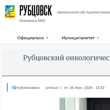
РУБЦОВСК
официальный сайт Администраци
Основан в 1892
Официально
Муниципалитет
expand_more
expand_more
Основная
навигация
Перейти
Skip
Рубцовский онкологичес
к
to
основному
main
содержанию
content
Опубликовано
pressa
-
вт, 16 Июн. 2026 - 13:33