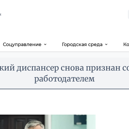
и
Соцуправление
Городская среда
К
expand_more
expand_more
кий диспансер снова признан 
работодателем