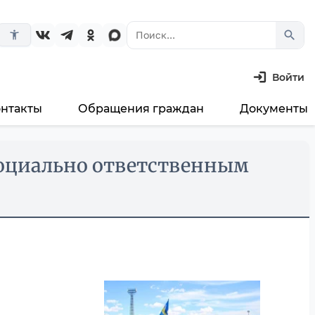
search
accessibility_new
Войти
онтакты
Обращения граждан
Документы
социально ответственным