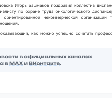
цовска Игорь Башмаков поздравил коллектив диспан
алисту по охране труда онкологического диспансе
о ориентированной некоммерческой организации 
тношений.
показывающий, как можно успешно сочетать профес
овости в официальных каналах
а в
MAX
и
ВКонтакте
.