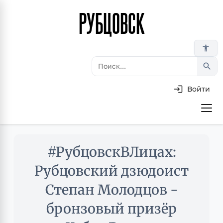
РУБЦОВСК
Перейти
к
основному
accessibility_new
содержанию
search
Войти
Основная
навигация
Skip
#РубцовскВЛицах:
to
main
Рубцовский дзюдоист
content
Степан Молодцов -
бронзовый призёр