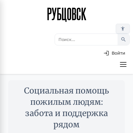
РУБЦОВСК
Перейти
к
основному
accessibility_new
содержанию
search
Войти
Основная
навигация
Skip
Социальная помощь
to
main
пожилым людям:
content
забота и поддержка
рядом