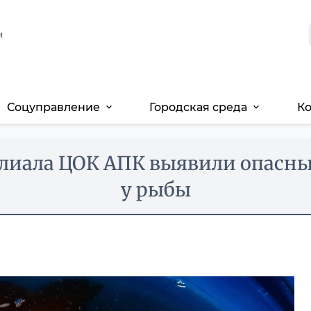
и
Соцуправление
Городская среда
К
expand_more
expand_more
лиала ЦОК АПК выявили опасны
у рыбы