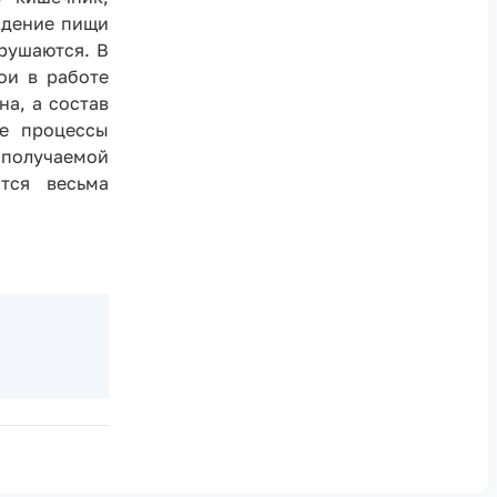
ждение пищи
рушаются. В
ои в работе
а, а состав
ие процессы
 получаемой
тся весьма