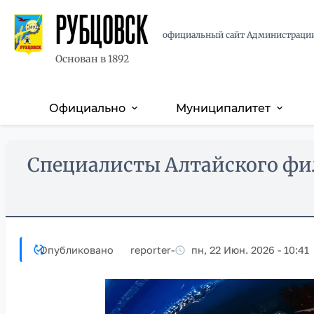
РУБЦОВСК
официальный сайт Администраци
Основан в 1892
Официально
Муниципалитет
expand_more
expand_more
Основная
навигация
Перейти
Skip
Специалисты Алтайского фи
к
to
основному
main
содержанию
content
Опубликовано
reporter
-
пн, 22 Июн. 2026 - 10:41