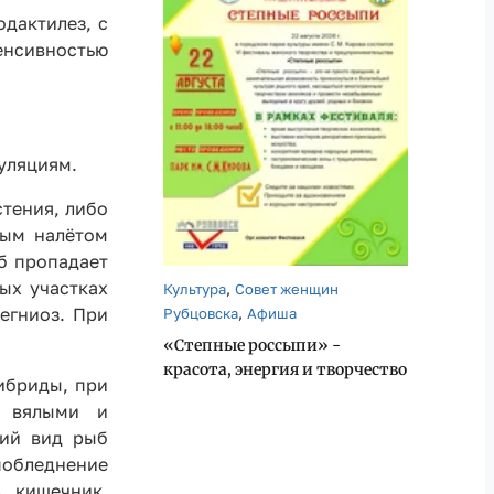
дактилез, с
тенсивностью
уляциям.
стения, либо
лым налётом
б пропадает
ых участках
,
Культура
Совет женщин
,
егниоз. При
Рубцовска
Афиша
«Степные россыпи» -
красота, энергия и творчество
ибриды, при
я вялыми и
ний вид рыб
побледнение
в кишечник,