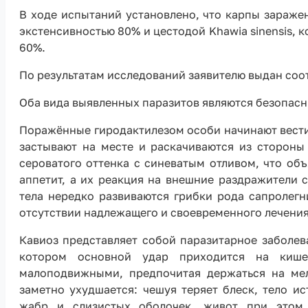
В ходе испытаний установлено, что карпы зараже
экстенсивностью 80% и цестодой Khawia sinensis, 
60%.
По результатам исследований заявителю выдан соо
Оба вида выявленных паразитов являются безопасн
Поражённые гиродактилезом особи начинают вести 
застывают на месте и раскачиваются из сторон
сероватого оттенка с синеватым отливом, что об
аппетит, а их реакция на внешние раздражители 
тела нередко развиваются грибки рода сапролегн
отсутствии надлежащего и своевременного лечения
Кавиоз представляет собой паразитарное заболев
котором основной удар приходится на кише
малоподвижными, предпочитая держаться на ме
заметно ухудшается: чешуя теряет блеск, тело и
жабр и слизистых оболочек, живот при этом п