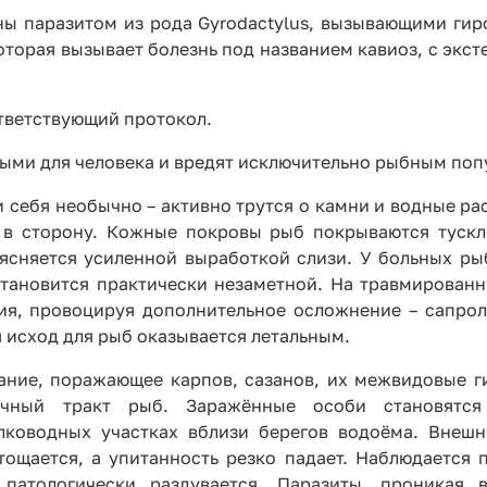
ны паразитом из рода Gyrodactylus, вызывающими гиро
которая вызывает болезнь под названием кавиоз, с экс
тветствующий протокол.
ыми для человека и вредят исключительно рыбным поп
себя необычно – активно трутся о камни и водные ра
ы в сторону. Кожные покровы рыб покрываются туск
ъясняется усиленной выработкой слизи. У больных ры
становится практически незаметной. На травмированн
ия, провоцируя дополнительное осложнение – сапрол
 исход для рыб оказывается летальным.
ание, поражающее карпов, сазанов, их межвидовые г
чный тракт рыб. Заражённые особи становятс
лководных участках вблизи берегов водоёма. Внеш
стощается, а упитанность резко падает. Наблюдается 
атологически раздувается. Паразиты, проникая 