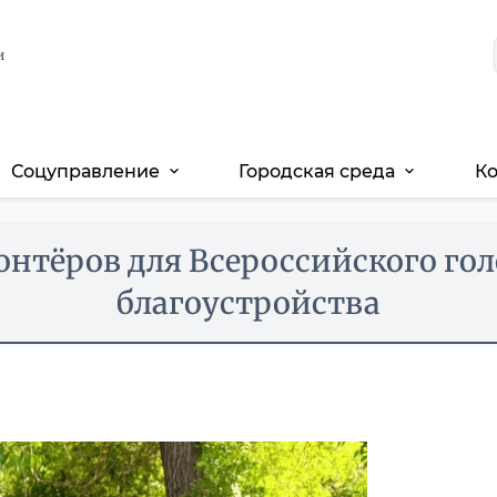
и
Соцуправление
Городская среда
К
expand_more
expand_more
онтёров для Всероссийского го
благоустройства