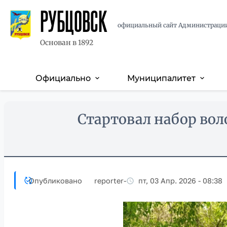
РУБЦОВСК
официальный сайт Администраци
Основан в 1892
Официально
Муниципалитет
expand_more
expand_more
Основная
навигация
Перейти
Skip
Стартовал набор вол
к
to
основному
main
содержанию
content
Опубликовано
reporter
-
пт, 03 Апр. 2026 - 08:38