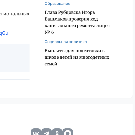
Образование
Глава Рубцовска Игорь
егиональных
Башмаков проверил ход
капитального ремонта лицея
№ 6
WqGu
Социальная политика
Выплаты для подготовки к
школе детей из многодетных
семей