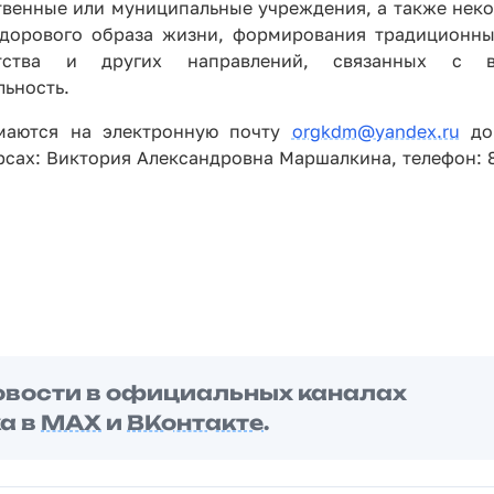
ственные или муниципальные учреждения, а также нек
здорового образа жизни, формирования традиционн
отства и других направлений, связанных с в
льность.
имаются на электронную почту
orgkdm@yandex.ru
до 
рсах: Виктория Александровна Маршалкина, телефон: 8
овости в официальных каналах
а в
MAX
и
ВКонтакте
.