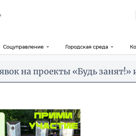
и
Соцуправление
Городская среда
К
expand_more
expand_more
явок на проекты «Будь занят!» 