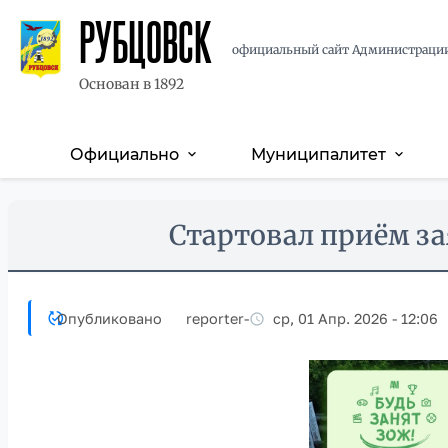
РУБЦОВСК
официальный сайт Администраци
Основан в 1892
Официально
Муниципалитет
expand_more
expand_more
Основная
навигация
Перейти
Skip
Стартовал приём за
к
to
основному
main
содержанию
content
Опубликовано
reporter
-
ср, 01 Апр. 2026 - 12:06