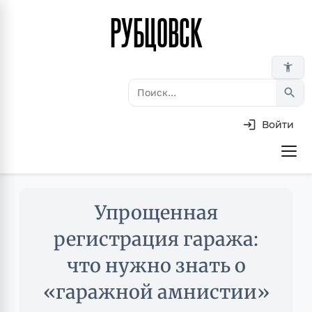
РУБЦОВСК
Перейти
к
основному
accessibility_new
содержанию
search
Войти
Основная
навигация
Skip
Упрощенная
to
main
регистрация гаража:
content
что нужно знать о
«гаражной амнистии»