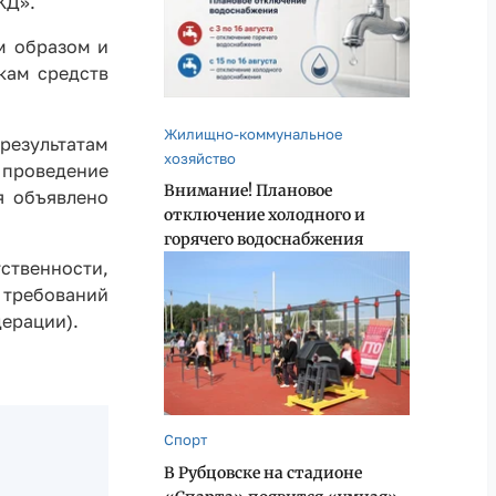
ЖД».
м образом и
кам средств
Жилищно-коммунальное
результатам
хозяйство
 проведение
Внимание! Плановое
я объявлено
отключение холодного и
горячего водоснабжения
ственности,
 требований
ерации).
Спорт
В Рубцовске на стадионе