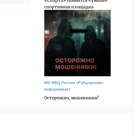
«Спарта» появится «умная»
спортивная площадка
МО МВД России «Рубцовский»
информирует
Осторожно, мошенники!