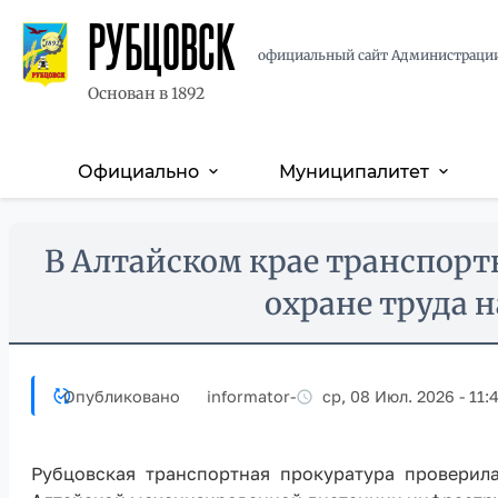
РУБЦОВСК
официальный сайт Администраци
Основан в 1892
Официально
Муниципалитет
expand_more
expand_more
Основная
навигация
Перейти
Skip
В Алтайском крае транспорт
к
to
основному
main
охране труда 
содержанию
content
Опубликовано
informator
-
ср, 08 Июл. 2026 - 11:
Рубцовская транспортная прокуратура проверила