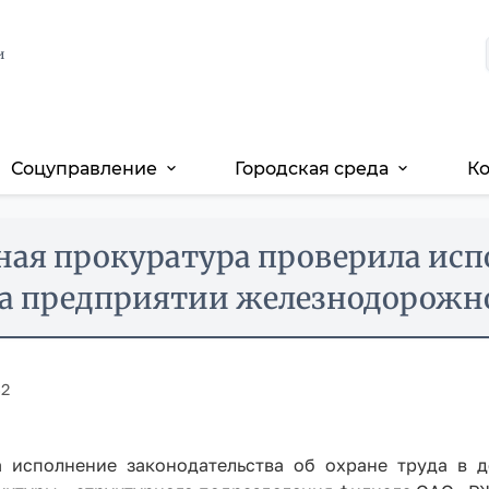
и
Соцуправление
Городская среда
К
expand_more
expand_more
ная прокуратура проверила исп
на предприятии железнодорожн
42
 исполнение законодательства об охране труда в д