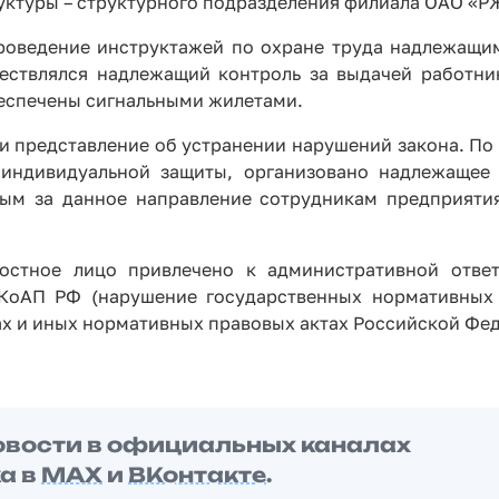
ктуры – структурного подразделения филиала ОАО «Р
проведение инструктажей по охране труда надлежащи
ествлялся надлежащий контроль за выдачей работни
беспечены сигнальными жилетами.
и представление об устранении нарушений закона. По 
 индивидуальной защиты, организовано надлежащее
ным за данное направление сотрудникам предприяти
остное лицо привлечено к административной ответ
1 КоАП РФ (нарушение государственных нормативных
ах и иных нормативных правовых актах Российской Фед
овости в официальных каналах
а в
MAX
и
ВКонтакте
.