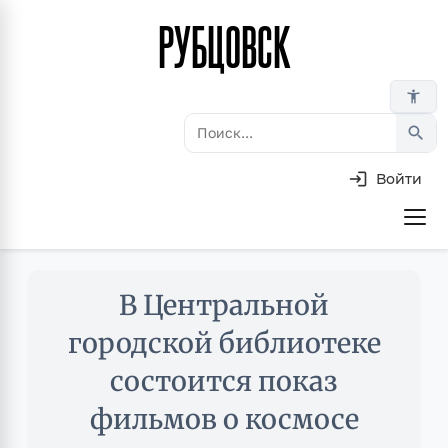
РУБЦОВСК
Перейти
к
основному
accessibility_new
содержанию
search
Войти
Основная
навигация
Skip
В Центральной
to
main
городской библиотеке
content
состоится показ
фильмов о космосе