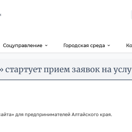
и
Соцуправление
Городская среда
К
expand_more
expand_more
 стартует прием заявок на услу
сайта» для предпринимателей Алтайского края.