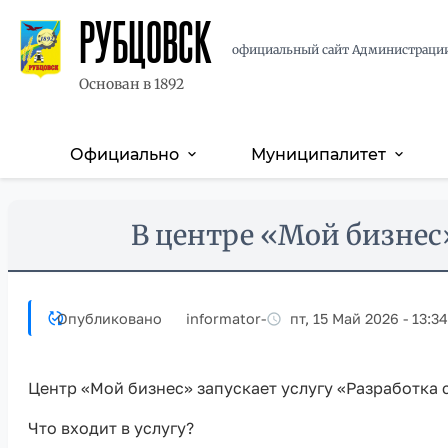
РУБЦОВСК
официальный сайт Администраци
Основан в 1892
Официально
Муниципалитет
expand_more
expand_more
Основная
навигация
Перейти
Skip
В центре «Мой бизнес»
к
to
основному
main
содержанию
content
Опубликовано
informator
-
пт, 15 Май 2026 - 13:34
Центр «Мой бизнес» запускает услугу «Разработка 
Что входит в услугу?