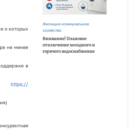
Жилищно-коммунальное
ые о которых
хозяйство
Внимание! Плановое
отключение холодного и
ре не менее
горячего водоснабжения
поддержке в
ке:
https://
рия)
онкурентная