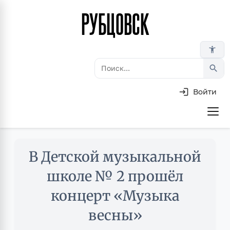
РУБЦОВСК
Перейти
к
основному
accessibility_new
содержанию
search
Войти
Основная
навигация
Skip
В Детской музыкальной
to
main
школе № 2 прошёл
content
концерт «Музыка
весны»