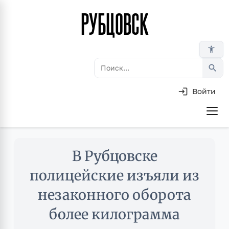
РУБЦОВСК
Перейти
к
основному
accessibility_new
содержанию
search
Войти
Основная
навигация
Skip
В Рубцовске
to
main
полицейские изъяли из
content
незаконного оборота
более килограмма