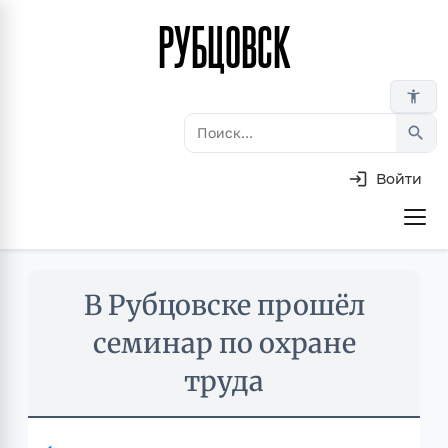
РУБЦОВСК
Перейти
к
основному
accessibility_new
содержанию
search
Войти
Основная
навигация
Skip
В Рубцовске прошёл
to
main
семинар по охране
content
труда