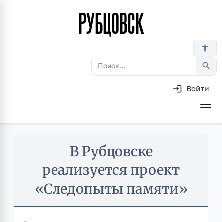
РУБЦОВСК
Перейти
к
основному
accessibility_new
содержанию
search
Войти
Основная
навигация
Skip
В Рубцовске
to
main
реализуется проект
content
«Следопыты памяти»