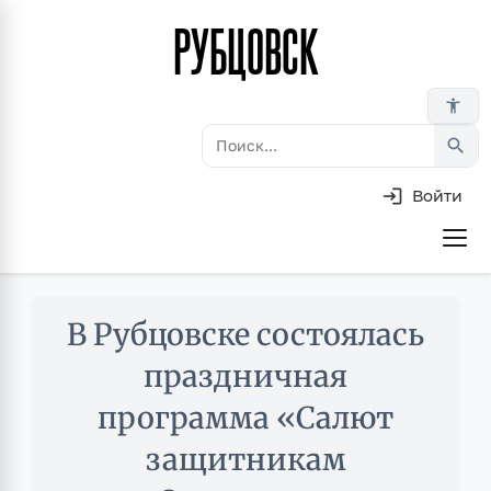
РУБЦОВСК
Перейти
к
основному
accessibility_new
содержанию
search
Войти
Основная
навигация
Skip
В Рубцовске состоялась
to
main
праздничная
content
программа «Салют
защитникам