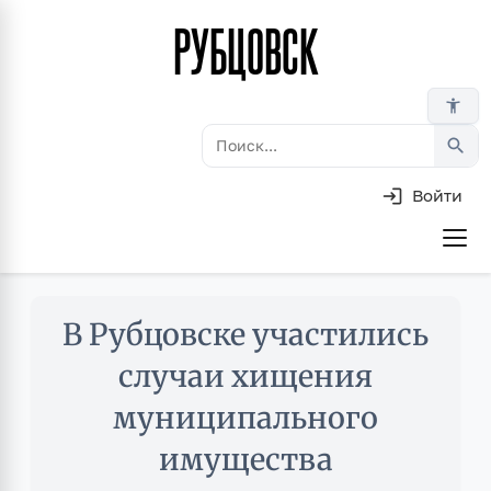
РУБЦОВСК
Перейти
к
основному
accessibility_new
содержанию
search
Войти
Основная
навигация
Skip
В Рубцовске участились
to
main
случаи хищения
content
муниципального
имущества