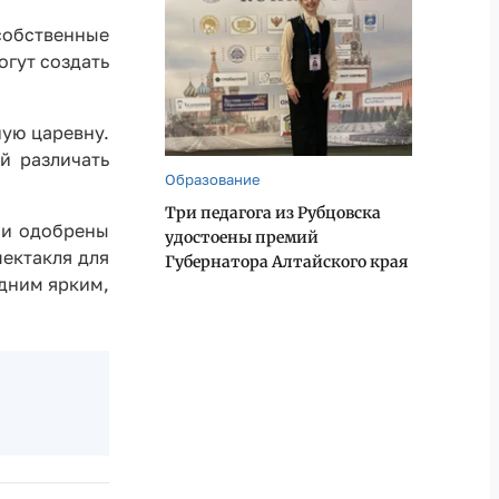
собственные
гут создать
ную царевну.
й различать
Образование
Три педагога из Рубцовска
 и одобрены
удостоены премий
ектакля для
Губернатора Алтайского края
одним ярким,