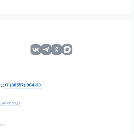
+7 (38557) 964-23
кс:
ции города
КА.