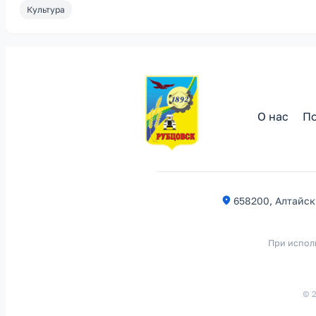
Культура
О нас
По
658200, Алтайски
При испол
© 