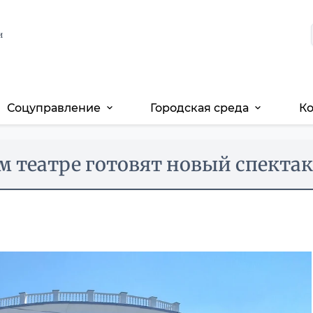
и
Соцуправление
Городская среда
К
expand_more
expand_more
м театре готовят новый спектак