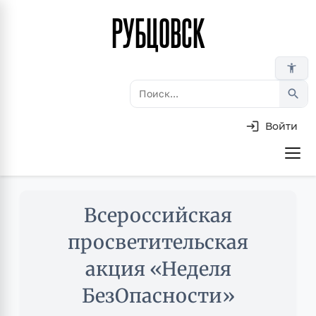
РУБЦОВСК
Перейти
к
основному
accessibility_new
содержанию
search
Войти
Основная
навигация
Skip
Всероссийская
to
main
просветительская
content
акция «Неделя
БезОпасности»