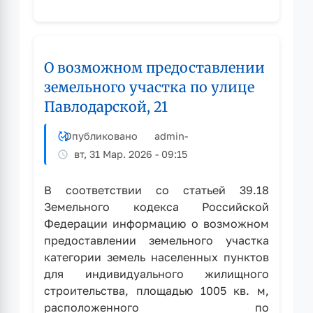
О
возможном
предоставлении
земельного
О возможном предоставлении
участка
по
земельного участка по улице
переулку
Павлодарской, 21
Объездному,
13
Опубликовано
admin
-
вт, 31 Мар. 2026 - 09:15
В соответствии со статьей 39.18
Земельного кодекса Российской
Федерации информацию о возможном
предоставлении земельного участка
категории земель населенных пунктов
для индивидуального жилищного
строительства, площадью 1005 кв. м,
расположенного по