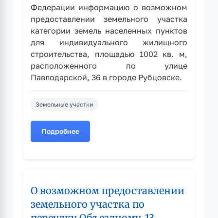
Федерации информацию о возможном
предоставлении земельного участка
категории земель населенных пунктов
для индивидуального жилищного
строительства, площадью 1002 кв. м,
расположенного по улице
Павлодарской, 36 в городе Рубцовске.
Земельные участки
Подробнее
о
О
возможном
предоставлении
земельного
О возможном предоставлении
участка
по
земельного участка по
улице
переулку Объездному, 13