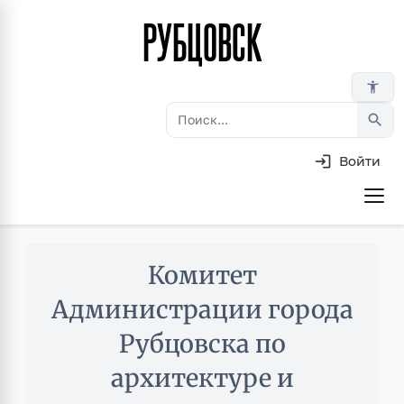
РУБЦОВСК
Перейти
к
основному
accessibility_new
содержанию
search
Войти
Основная
навигация
Skip
Комитет
to
main
Администрации города
content
Рубцовска по
архитектуре и