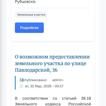
Рубцовске.
Земельные участки
Подробнее
о
О
возможном
предоставлении
земельного
О возможном предоставлении
участка
по
земельного участка по улице
улице
Павлодарской, 36
Павлодарской,
23
Опубликовано
admin
-
вт, 31 Мар. 2026 - 09:17
В соответствии со статьей 39.18
Земельного кодекса Российской