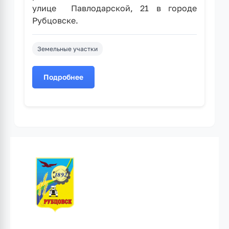
улице Павлодарской, 21 в городе
Рубцовске.
Земельные участки
Подробнее
о
О
возможном
предоставлении
земельного
участка
по
улице
Павлодарской,
21