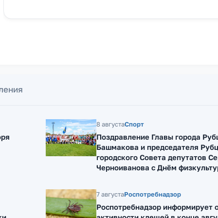
ления
8 августа
Спорт
оря
Поздравление Главы города Руб
Башмакова и председателя Руб
городского Совета депутатов Се
Черноиванова с Днём физкульту
7 августа
Роспотребнадзор
Роспотребнадзор информирует о
ки
активности клещей в конце авгу