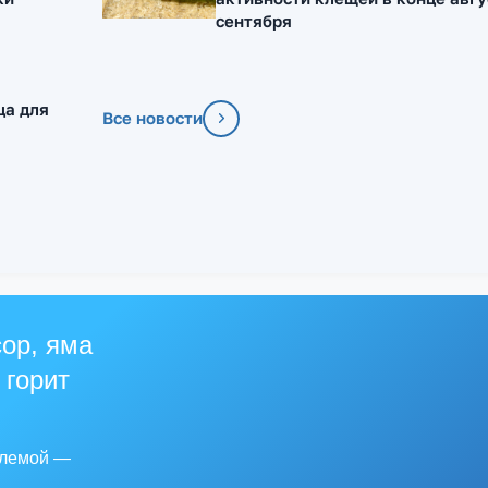
сентября
ца для
Все новости
ор, яма
 горит
блемой —