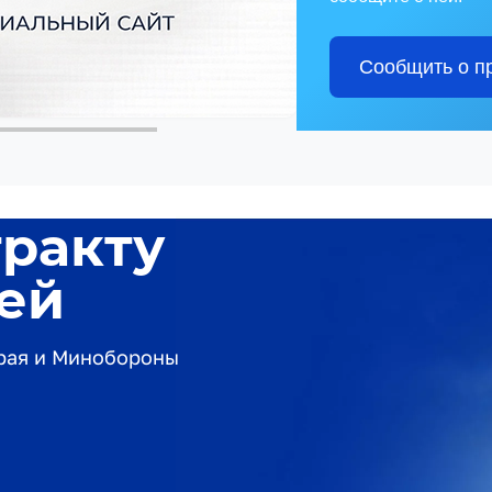
Сообщить о п
тракту
лей
края и Минобороны