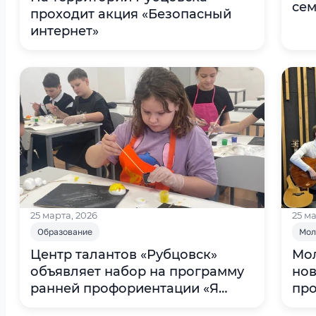
сем
проходит акция «Безопасный
сер
интернет»
изд
25 марта, 2026
25 ма
Образование
Мол
Центр талантов «Рубцовск»
Мол
объявляет набор на программу
но
ранней профориентации «Я
про
познаю мир науки»