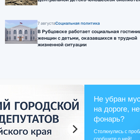
7 августа
Социальная политика
В Рубцовске работает социальная гостини
женщин с детьми, оказавшихся в трудной
жизненной ситуации
Не убран мус
на дороге, не
фонарь?
Столкнулись с про
сообщите о ней!