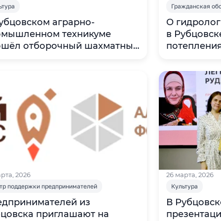
ьтура
Гражданская об
убцовском аграрно-
О гидролог
омышленном техникуме
в Рубцовск
ошёл отборочный шахматный
потеплени
нир
арта, 2026
26 марта, 2026
тр поддержки предпринимателей
Культура
едпринимателей из
В Рубцовск
цовска приглашают на
презентаци