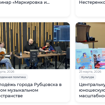
инар «Маркировка и
Нестеренко
тификация кондитерских
или Савуш
елий»
рта, 2026
25 марта, 2026
одежная политика
Культура
одёжь города Рубцовска в
Центральну
вом музыкальном
юношескую
странстве
масштабно