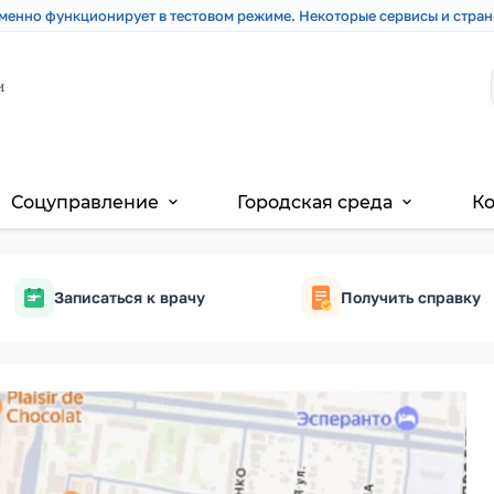
менно функционирует в тестовом режиме. Некоторые сервисы и стран
и
Соцуправление
Городская среда
К
expand_more
expand_more
Записаться к врачу
Получить справку