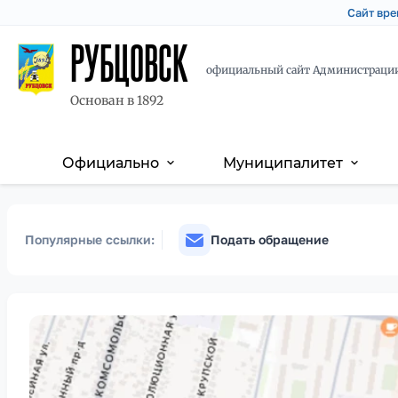
Сайт вре
РУБЦОВСК
официальный сайт Администраци
Основан в 1892
Официально
Муниципалитет
expand_more
expand_more
Основная
Перейти
Skip
навигация
к
to
основному
main
Популярные ссылки:
Подать обращение
содержанию
content