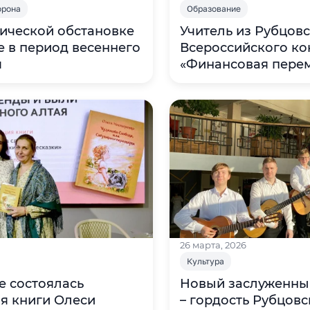
орона
Образование
ической обстановке
Учитель из Рубцовс
е в период весеннего
Всероссийского ко
я
«Финансовая пере
26 марта, 2026
Культура
е состоялась
Новый заслуженны
я книги Олеси
– гордость Рубцовс