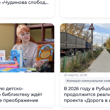
 «Чудинова слобода,
кины пересказки»
25 марта, 2026
Жилищно-коммунальное хозя
ю детско-
В 2026 году в Рубц
 библиотеку ждёт
продолжится реал
е преображение
проекта «Дорога в