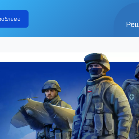
роблеме
Реш