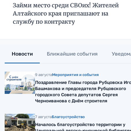
Займи место среди СВОих! Жителей
Алтайского края приглашают на
службу по контракту
Новости
Ближайшие события
Уведом
9 августа
Мероприятия и события
Поздравление Главы города Рубцовска Иг
Башмакова и председателя Рубцовского
городского Совета депутатов Сергея
Черноиванова с Днём строителя
7 августа
Благоустройство
Началось благоустройство территории у
Центральной детско-юношеской библиоте