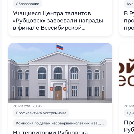
Образование
Кул
Учащиеся Центра талантов
В Р
«Рубцовск» завоевали награды
пр
в финале Всесибирской
пр
олимпиады по химии
тур
26 марта, 2026
26 м
Профилактика экстремизма
Цен
Пр
Комиссия по делам несовершеннолетних и защите их прав
Руб
На территории Рубцовска