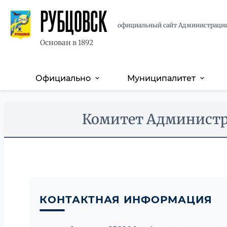
РУБЦОВСК
официальный сайт Администраци
Основан в 1892
Официально
Муниципалитет
expand_more
expand_more
Основная
навигация
Перейти
Skip
Комитет Администр
к
to
основному
main
содержанию
content
КОНТАКТНАЯ ИНФОРМАЦИЯ