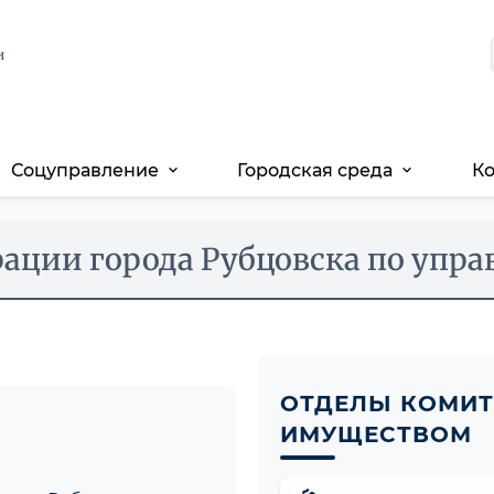
и
Соцуправление
Городская среда
К
expand_more
expand_more
ации города Рубцовска по упр
ОТДЕЛЫ КОМИТ
ИМУЩЕСТВОМ