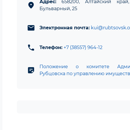
Адрес:
658200, Алтайский край, 
location_on
Бульварный, 25
email
Электронная почта:
kui@rubtsovsk.o
phone
Телефон:
+7 (38557) 964-12
Положение о комитете Админ
sticky_note_2
Рубцовска по управлению имущест