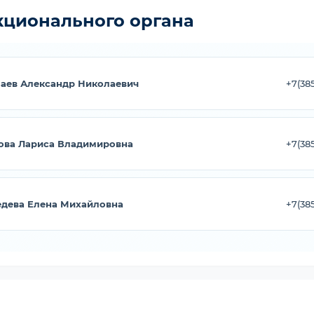
кционального органа
аев Александр Николаевич
+7(38
ова Лариса Владимировна
+7(38
дева Елена Михайловна
+7(38