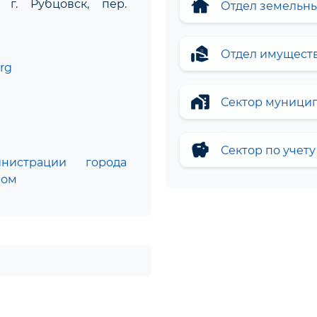
cottage
г. Рубцовск, пер.
Отдел земельн
real_estate_agent
Отдел имущест
rg
home_work
Сектор муницип
savings
Сектор по учет
истрации города
вом