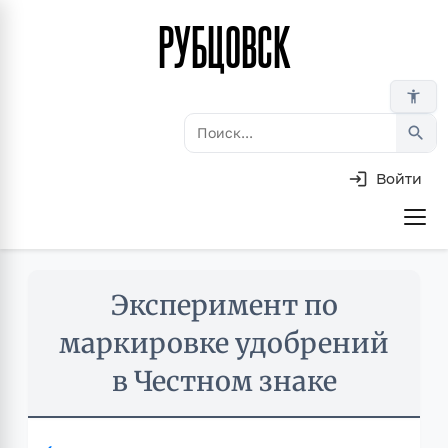
РУБЦОВСК
Перейти
к
основному
accessibility_new
содержанию
search
Войти
Основная
навигация
Skip
Эксперимент по
to
main
маркировке удобрений
content
в Честном знаке