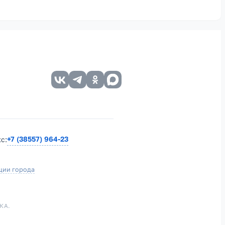
+7 (38557) 964-23
кс:
ции города
КА.