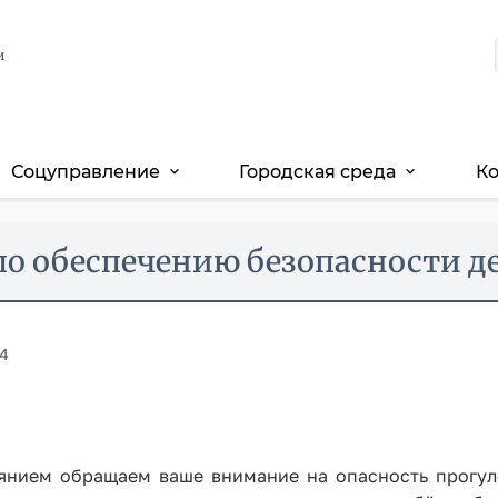
и
Соцуправление
Городская среда
К
expand_more
expand_more
о обеспечению безопасности д
04
янием обращаем ваше внимание на опасность прогул