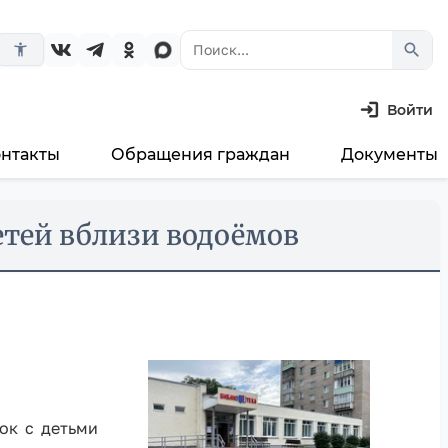
search
accessibility_new
Войти
онтакты
Обращения граждан
Документы
етей вблизи водоёмов
ок с детьми