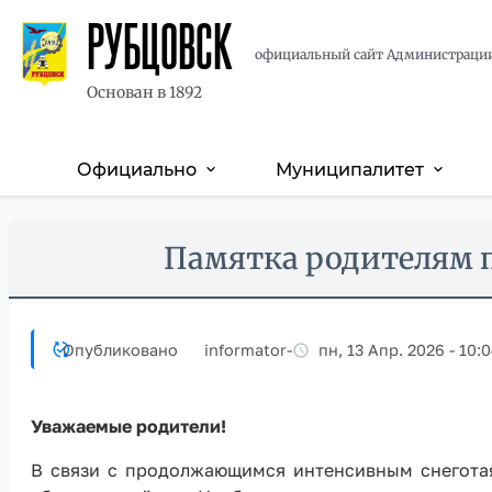
РУБЦОВСК
официальный сайт Администраци
Основан в 1892
Официально
Муниципалитет
expand_more
expand_more
Основная
навигация
Перейти
Skip
Памятка родителям п
к
to
основному
main
содержанию
content
Опубликовано
informator
-
пн, 13 Апр. 2026 - 10:
Уважаемые родители!
В связи с продолжающимся интенсивным снегота