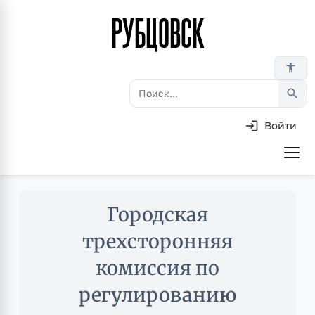
РУБЦОВСК
Перейти
к
основному
accessibility_new
содержанию
search
Войти
Основная
навигация
Skip
Городская
to
main
трехсторонняя
content
комиссия по
регулированию